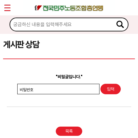
*
Sketchbook5, 스케치북5
마이페이지
소개
<
소식
게시판 상담
Sketchbook5, 스케치북5
노동상담
게시판 상담
"비밀글입니다."
권리찾기수첩 검색
비밀번호
바로보기
찾아보기
노동조합 가입 안내
목록
전국 노동상담소 안내