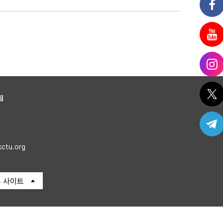
침
kctu.org
 사이트