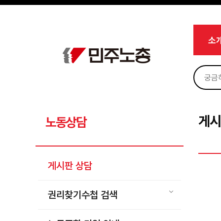
메뉴 건너뛰기
로그인
회원가입
Sketchbook5, 스케치북5
마이페이지
소개
소
<
소식
노동상담
Sketchbook5, 스케치북5
게시판 상담
권리찾기수첩 검색
게시
노동상담
바로보기
찾아보기
게시판 상담
노동조합 가입 안내
전국 노동상담소 안내
권리찾기수첩 검색
자료