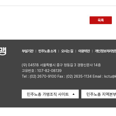
목록
부설기관
민주노총 소개
오시는 길
이용약관
개인정보처리방
(우) 04518 서울특별시 중구 정동길 3 경향신문사 14층
고유번호 : 107-82-08139
Tel : (02) 2670-9100 Fax : (02) 2635-1134 Email : kctu@
민주노총 가맹조직 사이트
민주노총 지역본부