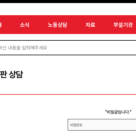
개
소식
노동상담
자료
부설기관
판 상담
"비밀글입니다."
비밀번호