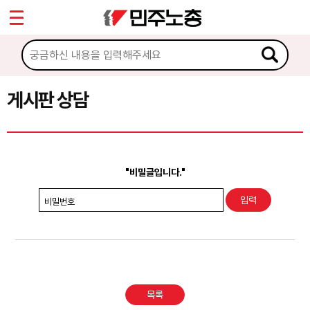
*
Sketchbook5, 스케치북5
마이페이지
소개
<
소식
게시판 상담
Sketchbook5, 스케치북5
노동상담
게시판 상담
"비밀글입니다."
권리찾기수첩 검색
비밀번호
바로보기
찾아보기
노동조합 가입 안내
목록
전국 노동상담소 안내