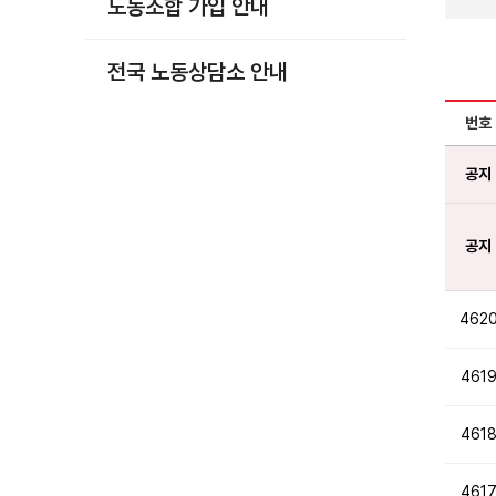
노동조합 가입 안내
부설기관
업무
전국 노동상담소 안내
번호
공지
공지
462
461
461
461