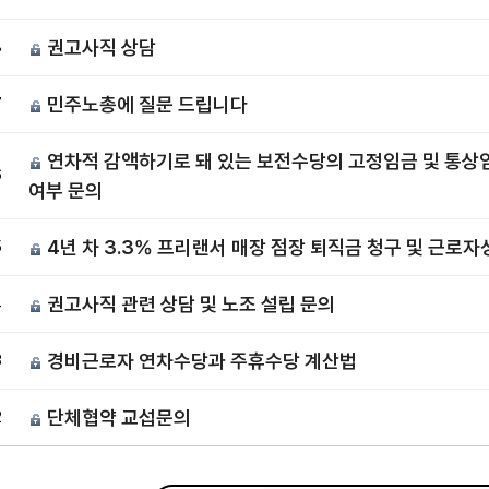
권고사직 상담
8
민주노총에 질문 드립니다
7
연차적 감액하기로 돼 있는 보전수당의 고정임금 및 통상
6
여부 문의
4년 차 3.3% 프리랜서 매장 점장 퇴직금 청구 및 근로자
5
권고사직 관련 상담 및 노조 설립 문의
4
경비근로자 연차수당과 주휴수당 계산법
3
단체협약 교섭문의
2