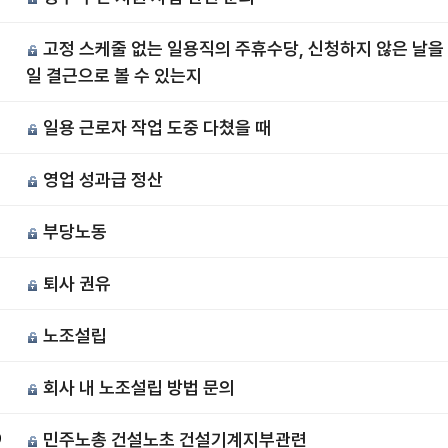
고정 스케줄 없는 일용직의 주휴수당, 신청하지 않은 날을
6
일 결근으로 볼 수 있는지
일용 근로자 작업 도중 다쳤을 때
5
영업 성과급 정산
4
부당노동
퇴사 권유
노조설립
회사 내 노조설립 방법 문의
0
민주노총 건설노초 건설기계지부관련
9