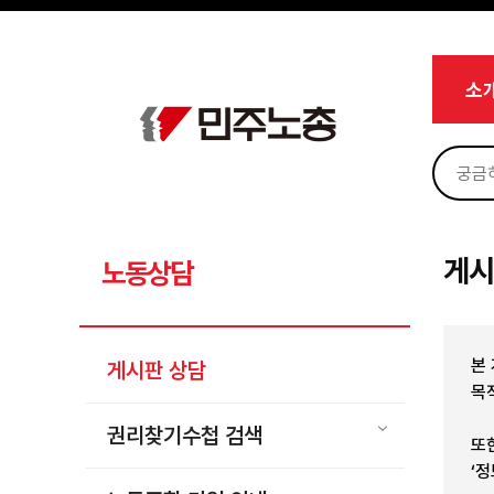
메뉴 건너뛰기
로그인
회원가입
Sketchbook5, 스케치북5
마이페이지
소개
소
<
소식
노동상담
Sketchbook5, 스케치북5
게시판 상담
권리찾기수첩 검색
게시
노동상담
바로보기
찾아보기
본
게시판 상담
노동조합 가입 안내
목
전국 노동상담소 안내
권리찾기수첩 검색
또
자료
‘