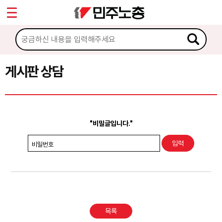
*
Sketchbook5, 스케치북5
마이페이지
소개
<
소식
게시판 상담
Sketchbook5, 스케치북5
노동상담
게시판 상담
"비밀글입니다."
권리찾기수첩 검색
비밀번호
바로보기
찾아보기
노동조합 가입 안내
목록
전국 노동상담소 안내