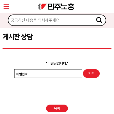
*
Sketchbook5, 스케치북5
마이페이지
소개
<
소식
게시판 상담
Sketchbook5, 스케치북5
노동상담
게시판 상담
"비밀글입니다."
권리찾기수첩 검색
비밀번호
바로보기
찾아보기
노동조합 가입 안내
목록
전국 노동상담소 안내