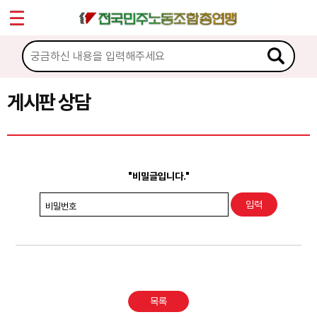
*
Sketchbook5, 스케치북5
마이페이지
소개
<
소식
게시판 상담
Sketchbook5, 스케치북5
노동상담
게시판 상담
"비밀글입니다."
권리찾기수첩 검색
비밀번호
바로보기
찾아보기
노동조합 가입 안내
목록
전국 노동상담소 안내