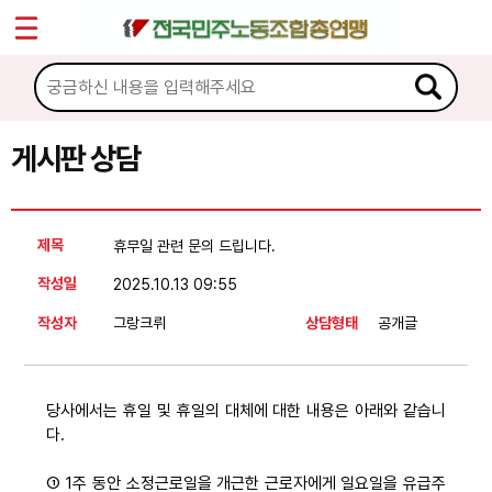
*
Sketchbook5, 스케치북5
마이페이지
소개
<
소식
게시판 상담
Sketchbook5, 스케치북5
노동상담
제목
휴무일 관련 문의 드립니다.
게시판 상담
작성일
2025.10.13 09:55
권리찾기수첩 검색
작성자
그랑크뤼
상담형태
공개글
바로보기
찾아보기
당사에서는 휴일 및 휴일의 대체에 대한 내용은 아래와 같습니
노동조합 가입 안내
다.
전국 노동상담소 안내
① 1주 동안 소정근로일을 개근한 근로자에게 일요일을 유급주