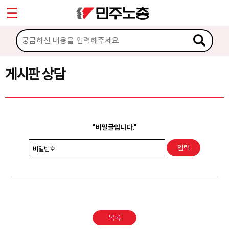
*
Sketchbook5, 스케치북5
마이페이지
소개
<
소식
게시판 상담
Sketchbook5, 스케치북5
노동상담
게시판 상담
"비밀글입니다."
권리찾기수첩 검색
비밀번호
바로보기
찾아보기
노동조합 가입 안내
목록
전국 노동상담소 안내