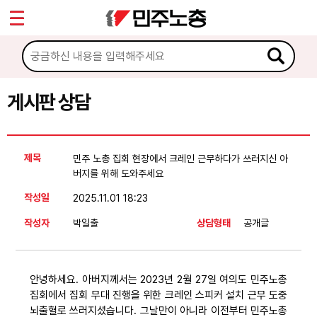
*
Sketchbook5, 스케치북5
마이페이지
소개
<
소식
게시판 상담
Sketchbook5, 스케치북5
노동상담
제목
민주 노총 집회 현장에서 크레인 근무하다가 쓰러지신 아
게시판 상담
버지를 위해 도와주세요
작성일
2025.11.01 18:23
권리찾기수첩 검색
작성자
박일출
상담형태
공개글
바로보기
찾아보기
노동조합 가입 안내
안녕하세요. 아버지께서는 2023년 2월 27일 여의도 민주노총
집회에서 집회 무대 진행을 위한 크레인 스피커 설치 근무 도중
전국 노동상담소 안내
뇌출혈로 쓰러지셨습니다. 그날만이 아니라 이전부터 민주노총