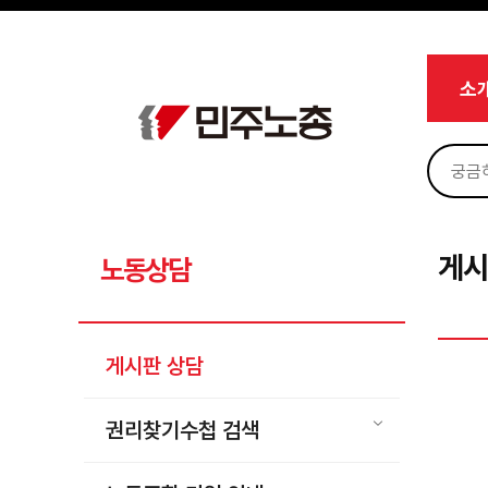
메뉴 건너뛰기
로그인
회원가입
Sketchbook5, 스케치북5
마이페이지
소개
소
<
소식
노동상담
Sketchbook5, 스케치북5
게시판 상담
권리찾기수첩 검색
게시
노동상담
바로보기
찾아보기
게시판 상담
노동조합 가입 안내
전국 노동상담소 안내
권리찾기수첩 검색
자료