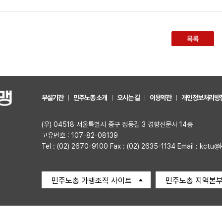
목록
부설기관
민주노총 소개
오시는 길
이용약관
개인정보처리방
(우) 04518 서울특별시 중구 정동길 3 경향신문사 14층
고유번호 : 107-82-08139
Tel : (02) 2670-9100 Fax : (02) 2635-1134 Email : kctu@
민주노총 가맹조직 사이트
민주노총 지역본부