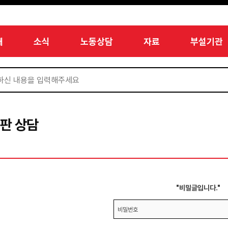
개
소식
노동상담
자료
부설기관
판 상담
"비밀글입니다."
비밀번호