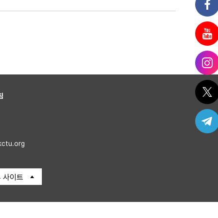
침
kctu.org
 사이트