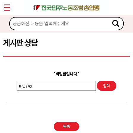
*
Sketchbook5, 스케치북5
마이페이지
소개
<
소식
게시판 상담
Sketchbook5, 스케치북5
노동상담
게시판 상담
"비밀글입니다."
권리찾기수첩 검색
비밀번호
바로보기
찾아보기
노동조합 가입 안내
목록
전국 노동상담소 안내