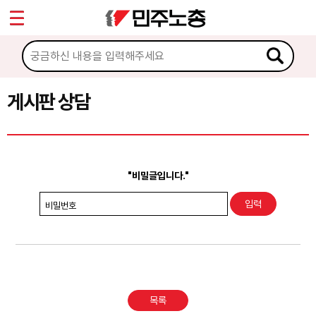
*
Sketchbook5, 스케치북5
마이페이지
소개
<
소식
게시판 상담
Sketchbook5, 스케치북5
노동상담
게시판 상담
"비밀글입니다."
권리찾기수첩 검색
비밀번호
바로보기
찾아보기
노동조합 가입 안내
목록
전국 노동상담소 안내