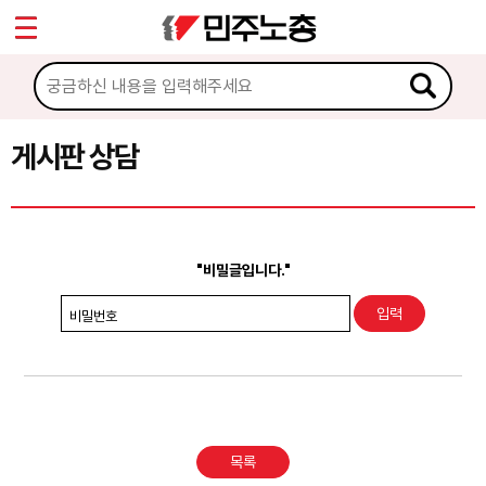
*
Sketchbook5, 스케치북5
마이페이지
소개
<
소식
게시판 상담
Sketchbook5, 스케치북5
노동상담
게시판 상담
"비밀글입니다."
권리찾기수첩 검색
비밀번호
바로보기
찾아보기
노동조합 가입 안내
목록
전국 노동상담소 안내