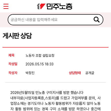
*
Sketchbook5, 스케치북5
마이페이지
소개
<
소식
게시판 상담
Sketchbook5, 스케치북5
노동상담
제목
노동자 조합 설립요청
게시판 상담
작성일
2026.05.15 18:33
권리찾기수첩 검색
작성자
박창진
상담형태
공개글
바로보기
찾아보기
2026년5월15일 민노총 구미지사를 방문 했습니다
노동조합 가입 안내
내부자료(사업자등록증,스토리)를 드렸고 가입여부를 문의, 사
업장소재는 경기도이나 노동자 활동범위가 자유롭지 않아 노동
전국 노동상담소 안내
자 활동 범위에 있는 경북 구미 소재를 방문 하였으나 중간에