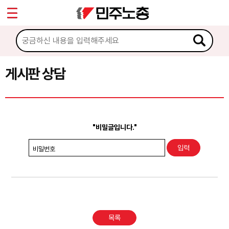
*
Sketchbook5, 스케치북5
마이페이지
소개
<
소식
게시판 상담
Sketchbook5, 스케치북5
노동상담
게시판 상담
"비밀글입니다."
권리찾기수첩 검색
비밀번호
바로보기
찾아보기
노동조합 가입 안내
목록
전국 노동상담소 안내