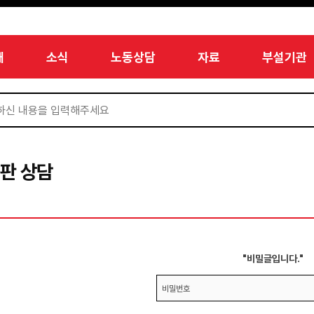
개
소식
노동상담
자료
부설기관
판 상담
"비밀글입니다."
비밀번호