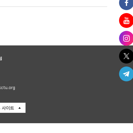
침
kctu.org
 사이트