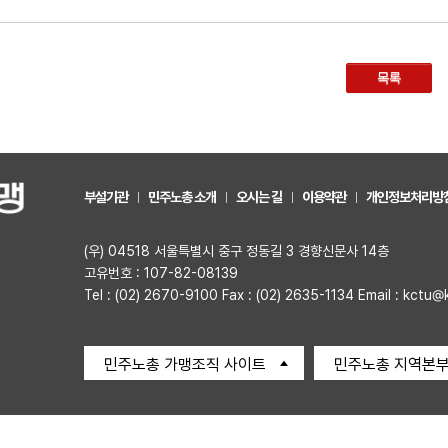
목록
부설기관
민주노총 소개
오시는 길
이용약관
개인정보처리방
(우) 04518 서울특별시 중구 정동길 3 경향신문사 14층
고유번호 : 107-82-08139
Tel : (02) 2670-9100 Fax : (02) 2635-1134 Email : kctu@
민주노총 가맹조직 사이트
민주노총 지역본부