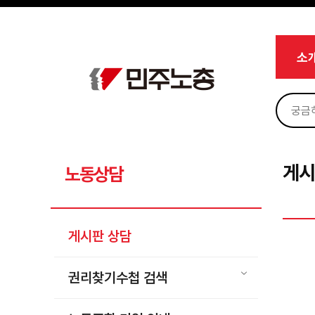
메뉴 건너뛰기
로그인
회원가입
Sketchbook5, 스케치북5
마이페이지
소개
소
<
소식
노동상담
Sketchbook5, 스케치북5
게시판 상담
권리찾기수첩 검색
게시
노동상담
바로보기
찾아보기
게시판 상담
노동조합 가입 안내
전국 노동상담소 안내
권리찾기수첩 검색
자료