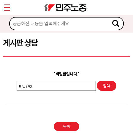
*
Sketchbook5, 스케치북5
마이페이지
소개
<
소식
게시판 상담
Sketchbook5, 스케치북5
노동상담
게시판 상담
"비밀글입니다."
권리찾기수첩 검색
비밀번호
바로보기
찾아보기
노동조합 가입 안내
목록
전국 노동상담소 안내