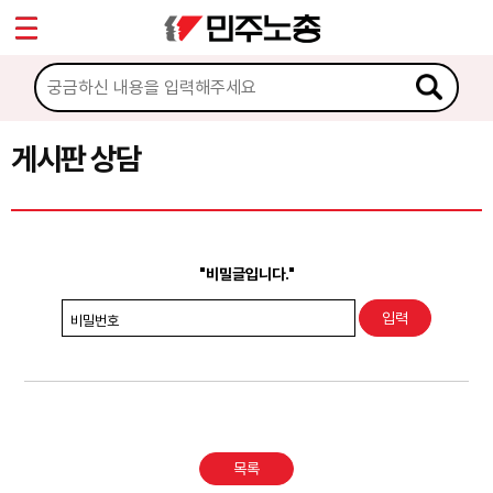
*
Sketchbook5, 스케치북5
마이페이지
소개
<
소식
게시판 상담
Sketchbook5, 스케치북5
노동상담
게시판 상담
"비밀글입니다."
권리찾기수첩 검색
비밀번호
바로보기
찾아보기
노동조합 가입 안내
목록
전국 노동상담소 안내