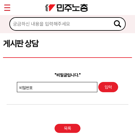
*
Sketchbook5, 스케치북5
마이페이지
소개
<
소식
게시판 상담
Sketchbook5, 스케치북5
노동상담
게시판 상담
"비밀글입니다."
권리찾기수첩 검색
비밀번호
바로보기
찾아보기
노동조합 가입 안내
목록
전국 노동상담소 안내