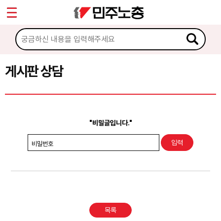
*
Sketchbook5, 스케치북5
마이페이지
소개
<
소식
게시판 상담
Sketchbook5, 스케치북5
노동상담
게시판 상담
"비밀글입니다."
권리찾기수첩 검색
비밀번호
바로보기
찾아보기
노동조합 가입 안내
목록
전국 노동상담소 안내