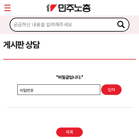
*
Sketchbook5, 스케치북5
마이페이지
소개
<
소식
게시판 상담
Sketchbook5, 스케치북5
노동상담
게시판 상담
"비밀글입니다."
권리찾기수첩 검색
비밀번호
바로보기
찾아보기
노동조합 가입 안내
목록
전국 노동상담소 안내