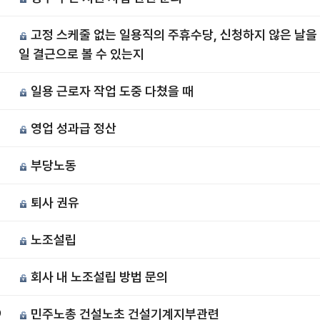
고정 스케줄 없는 일용직의 주휴수당, 신청하지 않은 날을
6
일 결근으로 볼 수 있는지
일용 근로자 작업 도중 다쳤을 때
5
영업 성과급 정산
4
부당노동
퇴사 권유
노조설립
회사 내 노조설립 방법 문의
0
민주노총 건설노초 건설기계지부관련
9