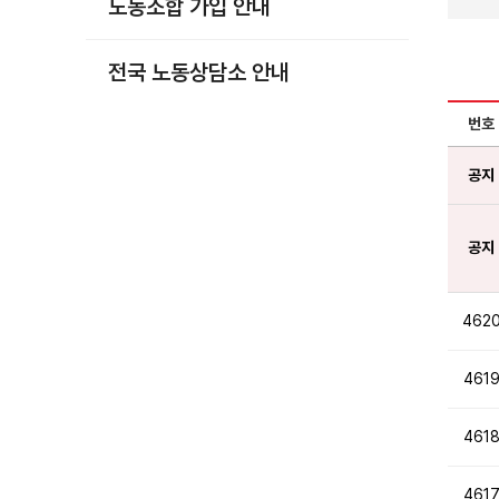
노동조합 가입 안내
부설기관
업무
전국 노동상담소 안내
번호
공지
공지
462
461
461
461