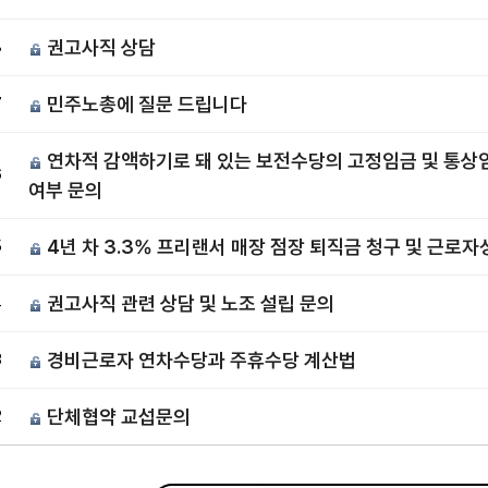
권고사직 상담
8
민주노총에 질문 드립니다
7
연차적 감액하기로 돼 있는 보전수당의 고정임금 및 통상
6
여부 문의
4년 차 3.3% 프리랜서 매장 점장 퇴직금 청구 및 근로자
5
권고사직 관련 상담 및 노조 설립 문의
4
경비근로자 연차수당과 주휴수당 계산법
3
단체협약 교섭문의
2