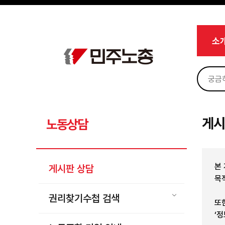
메뉴 건너뛰기
로그인
회원가입
Sketchbook5, 스케치북5
마이페이지
소개
소
<
소식
노동상담
Sketchbook5, 스케치북5
게시판 상담
권리찾기수첩 검색
게시
노동상담
바로보기
찾아보기
본
게시판 상담
노동조합 가입 안내
목
전국 노동상담소 안내
권리찾기수첩 검색
또
자료
‘