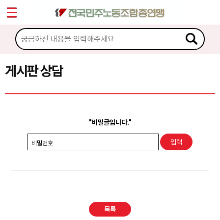
*
Sketchbook5, 스케치북5
마이페이지
소개
<
소식
게시판 상담
Sketchbook5, 스케치북5
노동상담
게시판 상담
"비밀글입니다."
권리찾기수첩 검색
비밀번호
바로보기
찾아보기
노동조합 가입 안내
목록
전국 노동상담소 안내