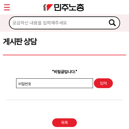
*
Sketchbook5, 스케치북5
마이페이지
소개
<
소식
게시판 상담
Sketchbook5, 스케치북5
노동상담
게시판 상담
"비밀글입니다."
권리찾기수첩 검색
비밀번호
바로보기
찾아보기
노동조합 가입 안내
목록
전국 노동상담소 안내