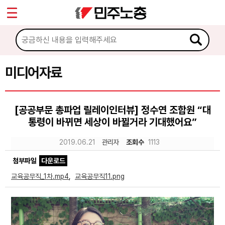
*
Sketchbook5, 스케치북5
마이페이지
소개
<
소식
미디어자료
Sketchbook5, 스케치북5
노동상담
[공공부문 총파업 릴레이인터뷰] 정수연 조합원 “대
통령이 바뀌면 세상이 바뀔거라 기대했어요”
자료
2019.06.21
관리자
조회수
1113
문서자료
첨부파일
다운로드
이미지자료
교육공무직_1차.mp4
,
교육공무직11.png
미디어자료
카드뉴스