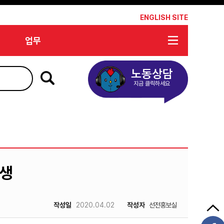
*
ENGLISH SITE
업무
노동상담
지금 클릭하세요
탄생
작성일
2020.04.02
작성자
선전홍보실