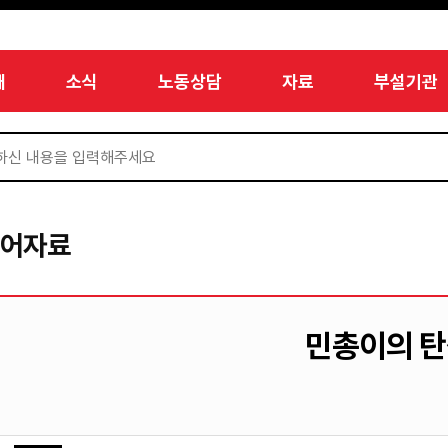
개
소식
노동상담
자료
부설기관
디어자료
민총이의 