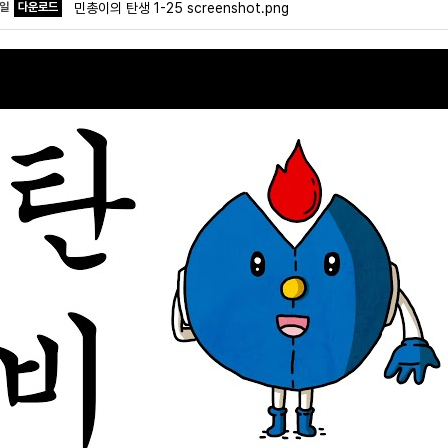
파일
다운로드
민총이의 탄생 1-25 screenshot.png