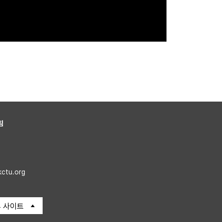
침
kctu.org
 사이트