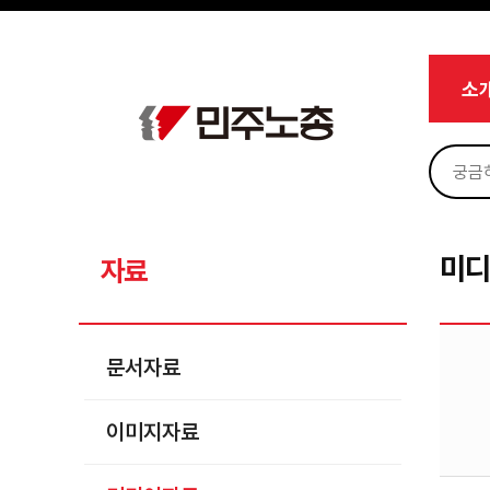
메뉴 건너뛰기
로그인
회원가입
Sketchbook5, 스케치북5
마이페이지
소개
소
<
소식
노동상담
Sketchbook5, 스케치북5
자료
문서자료
미
자료
이미지자료
미디어자료
문서자료
카드뉴스
이미지자료
부설기관
업무