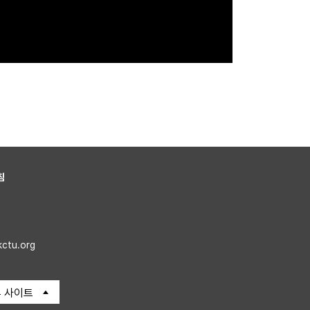
침
kctu.org
 사이트