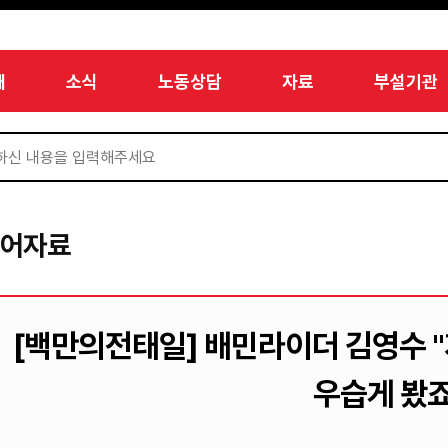
개
소식
노동상담
자료
부설기관
디어자료
[백만의전태일] 배민라이더 김영수 "
우습게 봤죠