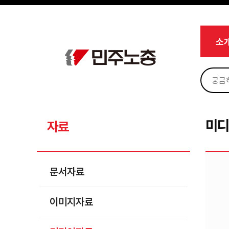
메뉴 건너뛰기
로그인
회원가입
Sketchbook5, 스케치북5
마이페이지
소개
소
<
소식
노동상담
Sketchbook5, 스케치북5
자료
문서자료
미
자료
이미지자료
미디어자료
문서자료
카드뉴스
이미지자료
부설기관
업무