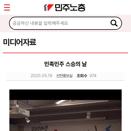
*
Sketchbook5, 스케치북5
마이페이지
소개
<
소식
미디어자료
Sketchbook5, 스케치북5
노동상담
민족민주 스승의 날
자료
2020.05.19
선전홍보실
조회수
974
문서자료
이미지자료
미디어자료
카드뉴스