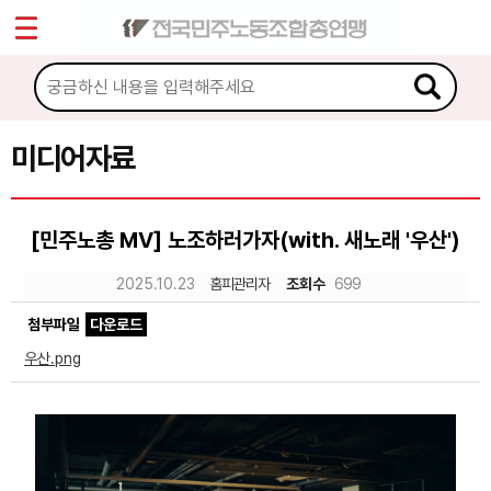
*
Sketchbook5, 스케치북5
마이페이지
소개
<
소식
미디어자료
Sketchbook5, 스케치북5
노동상담
[민주노총 MV] 노조하러가자(with. 새노래 '우산')
자료
2025.10.23
홈피관리자
조회수
699
첨부파일
다운로드
문서자료
우산.png
이미지자료
미디어자료
카드뉴스