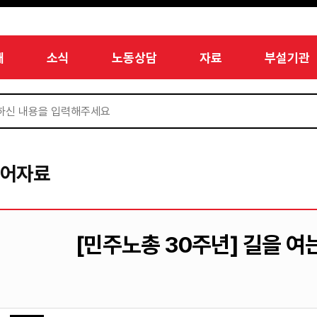
개
소식
노동상담
자료
부설기관
디어자료
[민주노총 30주년] 길을 여