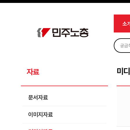
메뉴 건너뛰기
로그인
회원가입
Sketchbook5, 스케치북5
마이페이지
소개
소
<
소식
노동상담
Sketchbook5, 스케치북5
자료
문서자료
미
자료
이미지자료
미디어자료
문서자료
카드뉴스
이미지자료
부설기관
업무