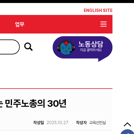
*
ENGLISH SITE
업무
노동상담
지금 클릭하세요
는 민주노총의 30년
작성일
2025.10.27
작성자
교육선전실