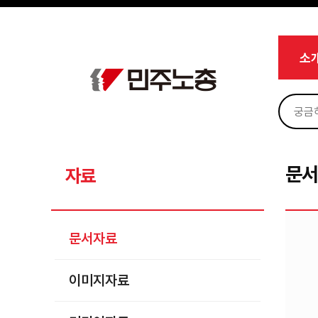
메뉴 건너뛰기
로그인
회원가입
Sketchbook5, 스케치북5
마이페이지
소개
소
<
소식
노동상담
Sketchbook5, 스케치북5
자료
문서자료
문
자료
이미지자료
미디어자료
문서자료
카드뉴스
이미지자료
부설기관
업무