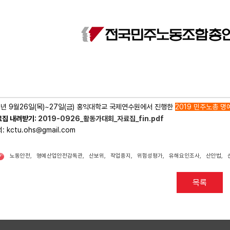
9년 9월26일(목)~27일(금) 홍익대학교 국제연수원에서 진행한
2019 민주노총 
료집 내려받기:
2019-0926_활동가대회_자료집_fin.pdf
: kctu.ohs@gmail.com
노동안전
,
명예산업안전감독관
,
산보위
,
작업중지
,
위험성평가
,
유해요인조사
,
산안법
,
•
목록