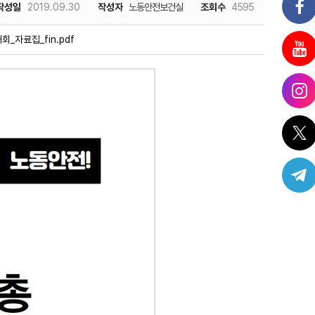
작성일
2019.09.30
작성자
노동안전보건실
조회수
4595
회_자료집_fin.pdf