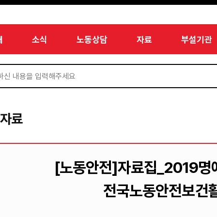
개
소식
노동상담
자료
부설기관
서자료
[노동안전]자료집_2019명
전국노동안전보건