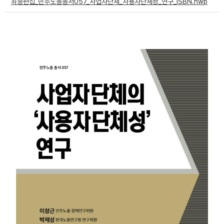
최종편집_민주노총총서057_사업자단체_사용자단체성_연구_ISBN.hwp
부설기관
업무