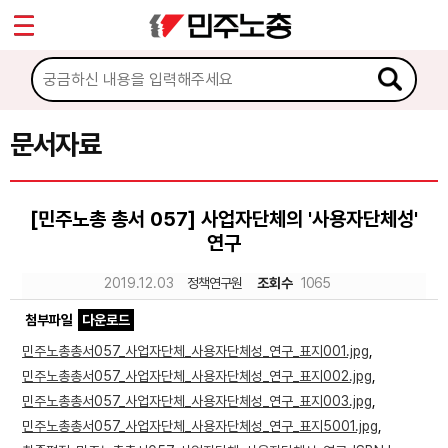
*
Sketchbook5, 스케치북5
마이페이지
소개
<
소식
문서자료
Sketchbook5, 스케치북5
노동상담
[민주노총 총서 057] 사업자단체의 '사용자단체성'
연구
자료
2019.12.03
정책연구원
조회수
1065
문서자료
첨부파일
다운로드
이미지자료
민주노총총서057_사업자단체_사용자단체성_연구_표지001.jpg
,
민주노총총서057_사업자단체_사용자단체성_연구_표지002.jpg
,
미디어자료
민주노총총서057_사업자단체_사용자단체성_연구_표지003.jpg
,
카드뉴스
민주노총총서057_사업자단체_사용자단체성_연구_표지5001.jpg
,