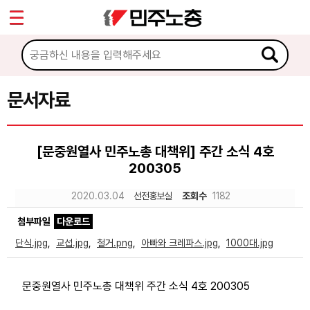
*
Sketchbook5, 스케치북5
마이페이지
소개
<
소식
문서자료
Sketchbook5, 스케치북5
노동상담
[문중원열사 민주노총 대책위] 주간 소식 4호
200305
자료
2020.03.04
선전홍보실
조회수
1182
문서자료
첨부파일
다운로드
이미지자료
단식.jpg
,
교섭.jpg
,
철거.png
,
아빠와 크레파스.jpg
,
1000대.jpg
미디어자료
문중원열사 민주노총 대책위 주간 소식 4호 200305
카드뉴스