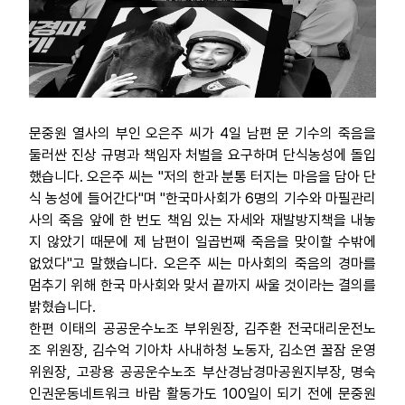
문중원 열사의 부인 오은주 씨가 4일 남편 문 기수의 죽음을
둘러싼 진상 규명과 책임자 처벌을 요구하며 단식농성에 돌입
했습니다. 오은주 씨는 "저의 한과 분통 터지는 마음을 담아 단
식 농성에 들어간다"며 "한국마사회가 6명의 기수와 마필관리
사의 죽음 앞에 한 번도 책임 있는 자세와 재발방지책을 내놓
지 않았기 때문에 제 남편이 일곱번째 죽음을 맞이할 수밖에
없었다"고 말했습니다. 오은주 씨는 마사회의 죽음의 경마를
멈추기 위해 한국 마사회와 맞서 끝까지 싸울 것이라는 결의를
밝혔습니다.
한편 이태의 공공운수노조 부위원장, 김주환 전국대리운전노
조 위원장, 김수억 기아차 사내하청 노동자, 김소연 꿀잠 운영
위원장, 고광용 공공운수노조 부산경남경마공원지부장, 명숙
인권운동네트워크 바람 활동가도 100일이 되기 전에 문중원