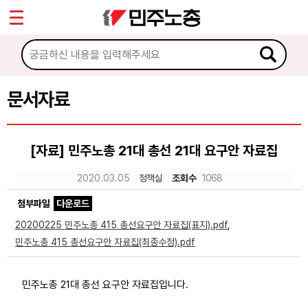
*
Sketchbook5, 스케치북5
마이페이지
소개
<
소식
문서자료
Sketchbook5, 스케치북5
노동상담
[자료] 민주노총 21대 총선 21대 요구안 자료집
자료
2020.03.05
정책실
조회수
1068
첨부파일
다운로드
문서자료
20200225 민주노총 415 총선요구안 자료집(표지).pdf
,
이미지자료
민주노총 415 총선요구안 자료집(최종수정).pdf
미디어자료
민주노총 21대 총선 요구안 자료집입니다.
카드뉴스