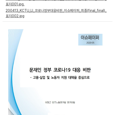
표지001.jpg
,
부설기관
200413_KCTU_LI_코로나정부대응비판_이슈페이퍼_최종(final_final)_
표지002.jpg
업무