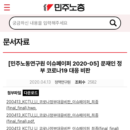
*
Sketchbook5, 스케치북5
마이페이지
소개
<
소식
문서자료
Sketchbook5, 스케치북5
노동상담
[민주노동연구원 이슈페이퍼 2020-05] 문재인 정
부 코로나19 대응 비판
자료
2020.04.13
정책연구원
조회수
2582
문서자료
첨부파일
다운로드
이미지자료
200413_KCTU_LI_코로나정부대응비판_이슈페이퍼_최종
(final_final).hwp
,
미디어자료
200413_KCTU_LI_코로나정부대응비판_이슈페이퍼_최종
카드뉴스
(final_final).pdf
,
200413_KCTU_LI_코로나정부대응비판_이슈페이퍼_최종(final_final)_