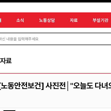
개
소식
노동상담
자료
부설기관
서자료
[노동안전보건] 사진전│"오늘도 다녀오