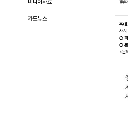
미디어자료
첨부
카드뉴스
중대
산하
○ 
○ 
※문의