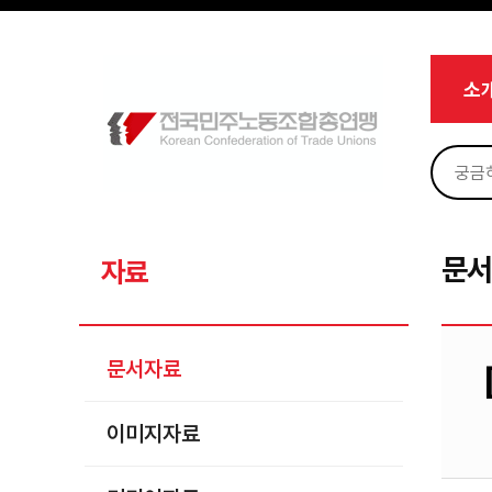
메뉴 건너뛰기
로그인
회원가입
Sketchbook5, 스케치북5
마이페이지
소개
소
<
소식
노동상담
Sketchbook5, 스케치북5
자료
문서자료
문
자료
이미지자료
미디어자료
문서자료
카드뉴스
이미지자료
부설기관
업무