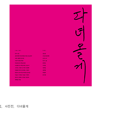
업
,
사진전
,
다녀올게