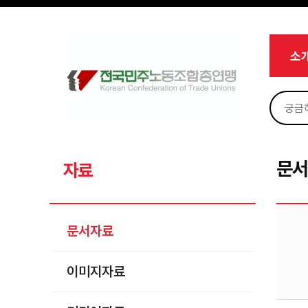
메뉴 건너뛰기
로그인
회원가입
Sketchbook5, 스케치북5
마이페이지
소개
소
<
소식
노동상담
Sketchbook5, 스케치북5
자료
문서자료
문
자료
이미지자료
미디어자료
문서자료
카드뉴스
이미지자료
부설기관
업무