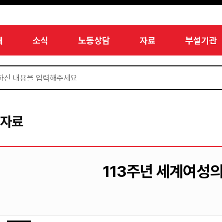
개
소식
노동상담
자료
부설기관
서자료
113주년 세계여성의