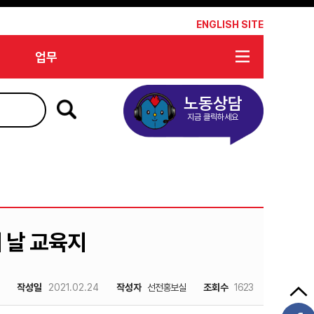
*
ENGLISH SITE
업무
노동상담
지금 클릭하세요
 날 교육지
작성일
2021.02.24
작성자
선전홍보실
조회수
1623