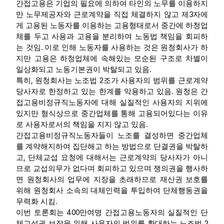
간접고용은 기업의 필요에 의하여 타인의 노무를 이용하지
3
만 노무제공자와 근로계약을 직접 체결하지 않고 제
자에
게 고용된 노동자를 이용하는 고용형태로서 중간에 하청업
체를 두고 사용과 고용을 분리하여 노동법 책임을 회피하
.
는 것임
이로 인해 노동자를 사용하는 것은 원청회사가 하
지만 고용은 하청업체에 속해있는 모순된 구조로 차별이
.
일상화되고 노동기본권이 박탈되고 있음
,
2
특히
원청회사는 노조법
조가 사용자의 범위를 근로계약
.
당사자로 한정하고 있는 한계를 악용하고 있음
원청은 간
접고용비정규직노동자에 대해 실질적인 사용자의 지위에
있지만 형식상으로 중간업체를 통해 고용되어있다는 이유
.
로 사용자로서의 책임을 지지 않고 있음
간접고용비정규직노동자들이 노조를 결성하면 중간업체
를 계약해지하여 집단해고 하는 방법으로 단결권을 박탈하
,
고
단체교섭 요청에 대해서는 근로계약의 당사자가 아니
므로 교섭의무가 없다며 회피하고 있으며 쟁의권을 행사하
면 원청회사의 업무에 지장을 초래하므로 재산권 보호를
위해 원청회사 소속의 대체인력을 투입하여 단체행동권을
.
무력화 시킴
400
이번 토론회는
만여명 간접고용노동자의 실질적인 단
2
체교섭권 보장을 위해 사용자의 범위를 확대하는 노조법