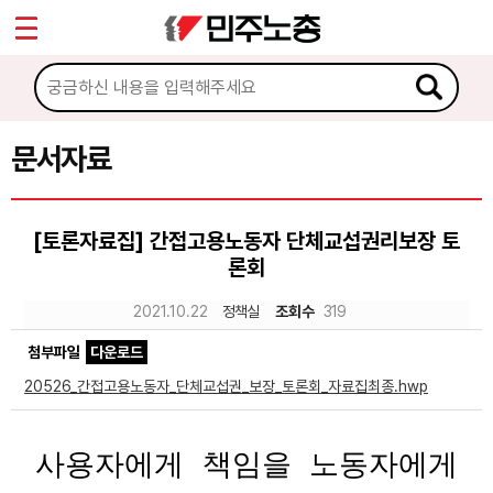
*
Sketchbook5, 스케치북5
마이페이지
소개
<
소식
문서자료
Sketchbook5, 스케치북5
노동상담
[토론자료집] 간접고용노동자 단체교섭권리보장 토
론회
자료
2021.10.22
정책실
조회수
319
문서자료
첨부파일
다운로드
이미지자료
20526_간접고용노동자_단체교섭권_보장_토론회_자료집최종.hwp
미디어자료
사용자에게 책임을 노동자에게
카드뉴스