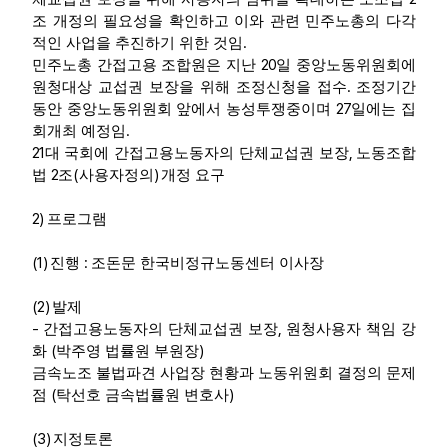
조 개정의 필요성을 확인하고 이와 관련 민주노총의 다각
.
적인 사업을 추진하기 위한 것임
20
민주노총 간접고용 조합원은 지난
일 중앙노동위원회에
.
원청대상 교섭권 보장을 위해 조정신청을 접수
조정기간
27
동안 중앙노동위원회 앞에서 농성투쟁중이며
일에는 집
.
회개최 예정임
21
,
대 국회에 간접고용노동자의 단체교섭권 보장
노동조합
2
(
)
법
조
사용자정의
개정 요구
2)
프로그램
(1)
:
진행
조돈문 한국비정규노동센터 이사장
(2)
발제
-
,
간접고용노동자의 단체교섭권 보장
원청사용자 책임 강
(
)
화
박주영 법률원 부원장
금속노조 불법파견 사업장 현황과 노동위원회 결정의 문제
(
)
점
탁선호 금속법률원 변호사
(3)
지정토론