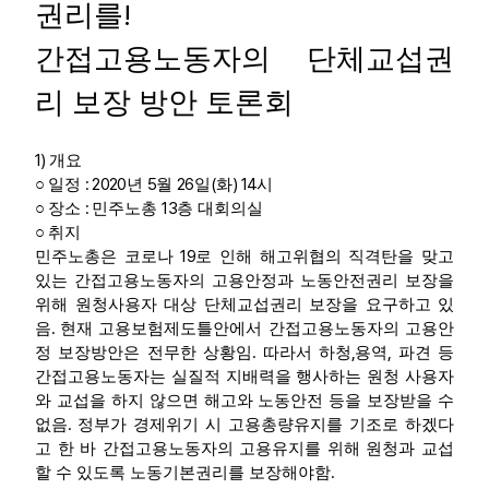
!
권리를
부설기관
간접고용노동자의 단체교섭권
업무
리 보장 방안 토론회
1)
개요
: 2020
5
26
(
) 14
○
일정
년
월
일
화
시
:
13
○
장소
민주노총
층 대회의실
○
취지
19
민주노총은 코로나
로 인해 해고위협의 직격탄을 맞고
있는 간접고용노동자의 고용안정과 노동안전권리 보장을
위해 원청사용자 대상 단체교섭권리 보장을 요구하고 있
.
음
현재 고용보험제도틀안에서 간접고용노동자의 고용안
.
,
,
정 보장방안은 전무한 상황임
따라서 하청
용역
파견 등
간접고용노동자는 실질적 지배력을 행사하는 원청 사용자
와 교섭을 하지 않으면 해고와 노동안전 등을 보장받을 수
.
없음
정부가 경제위기 시 고용총량유지를 기조로 하겠다
고 한 바 간접고용노동자의 고용유지를 위해 원청과 교섭
.
할 수 있도록 노동기본권리를 보장해야함