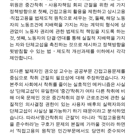
위원은 중간착취
・
사용자책임 회피 근절을 위한 세 가지
,
정책방향으로 첫째
간접고용의 활용을 제한하고 상시고용
·
,
,
직접고용을 법제도적 원칙으로 세우는 것
둘째
해당 노동
자의 노동조건에 지배력을 가지는 자는 계약의 형식에 상
관없이 노동자 권리에 관한 법제도적 책임을 지도록 하는
,
,
·
것
셋째
노동자의 단결
연대를 통해 실질적 지배력을 가지
는 자와 단체교섭을 촉진하는 것으로 제시하고 정책방향을
뒷받침할 수 있는 법
・
제도적 개선과제를 이하에서 각각
.
제안합니다
또다른 발제자인 권오성 교수는 공공부문 간접고용문제를
.
중심으로 착취 근절의 필요성에 대해 주장하였습니다
자
본주의 사회에서 착취를 줄이는 실효적인 메커니즘은 사실
‘
’
‘
’
상
단체교섭
이 유일한데
중간
착취가 여타 다른 착취에 비
해 더욱 문제인 것은 중간착취의 경우 근로조건에 관한 실
질적인 의사결정 권한이 있는 사용자 배후의 실력자와의
단체교섭이 사실상 불가능하기 하기 때문이라고 분석하였
.
‘
’
‘
습니다
따라서
중간착취의 근절
이 아니라
직접고용원칙
’
을 준수하라
는 구호가 문제의 본질에 가까울 것이라 하면
‘
’
서
직접고용의 원칙
은 민간부문에서도 당연히 준수되어