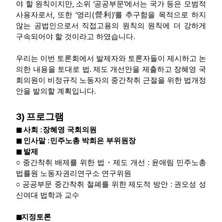
,
‘
’
야 할 원칙이지만
소위
공공부문
에서는 국가 등은 모범적
,
‘
(
)’
사용자로서
또한
영리
營利
를 추구함을 목적으로 하지
않는 공법인으로서 직접고용의 원칙의 원칙에 더 강하게
.
구속되어야 할 것이라고 하였습니다
우리는 이번 토론회에서 발제자와 토론자들이 제시하고 논
.
의한 내용을 토대로 법
제도 개선안을 제출하고 장혜영 국
회의원이 비정규직 노동자의 중간착취 근절을 위한 법개정
.
안을 발의할 계획입니다
3)
프로그램
:
◼
사회
장혜영 국회의원
:
◼
인사말
민주노총 박희은 부위원장
◼
발제
:
○
중간착취 배제를 위한 법
・
제도 개선
윤애림 민주노총
법률원 노동자권리연구소 연구위원
:
○
공공부문 중간착취 철폐를 위한 제도적 방안
권오성 성
신여대 법학과 교수
◼
지정토론