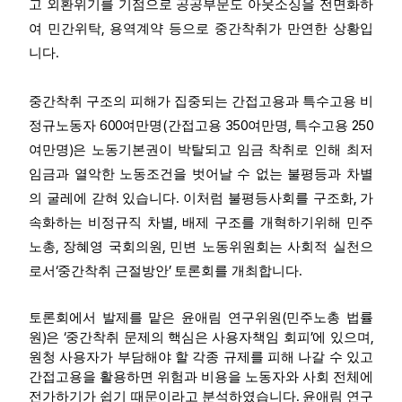
고 외환위기를 기점으로 공공부문도 아웃소싱을 전면화하
,
여 민간위탁
용역계약 등으로 중간착취가 만연한 상황입
.
니다
중간착취 구조의 피해가 집중되는 간접고용과 특수고용 비
600
(
350
,
250
정규노동자
여만명
간접고용
여만명
특수고용
)
여만명
은 노동기본권이 박탈되고 임금 착취로 인해 최저
임금과 열악한 노동조건을 벗어날 수 없는 불평등과 차별
.
,
의 굴레에 갇혀 있습니다
이처럼 불평등사회를 구조화
가
,
속화하는 비정규직 차별
배제 구조를 개혁하기위해 민주
,
,
노총
장혜영 국회의원
민변 노동위원회는 사회적 실천으
‘
’
.
로서
중간착취 근절방안
토론회를 개최합니다
(
토론회에서 발제를 맡은 윤애림 연구위원
민주노총 법률
)
‘
’
,
원
은
중간착취 문제의 핵심은 사용자책임 회피
에 있으며
원청 사용자가 부담해야 할 각종 규제를 피해 나갈 수 있고
간접고용을 활용하면 위험과 비용을 노동자와 사회 전체에
.
전가하기가 쉽기 때문이라고 분석하였습니다
윤애림 연구