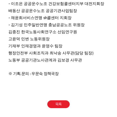
-
이조은 공공운수노조 건강보험콜센터지부 대전지회장
배동산 공공운수노조 공공기관사업팀장
-
sh
채윤희서비스연맹
콜센터 지회장
-
김기성 민주일반연맹 충남공공노조 위원장
김종진 한국노동사회연구소 선임연구원
고윤덕 민변 노동위원장
기재부 인재경영과 윤영수 팀장
(
)
행정안전부 사회조직과 최낙송 사무관
담당 팀장
노동부 공공기관노사관계과 김보경 사무관
※ 기획.문의 : 우문숙 정책국장
목록