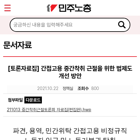
*
Sketchbook5, 스케치북5
마이페이지
소개
<
소식
문서자료
Sketchbook5, 스케치북5
노동상담
[토론자료집] 간접고용 중간착취 근절을 위한 법제도
개선 방안
자료
2021.10.22
정책실
조회수
800
문서자료
첨부파일
다운로드
이미지자료
211013 중간착취근절토론회 자료집(편집완).hwp
미디어자료
,
,
파견
용역
민간위탁 간접고용 비정규직
카드뉴스