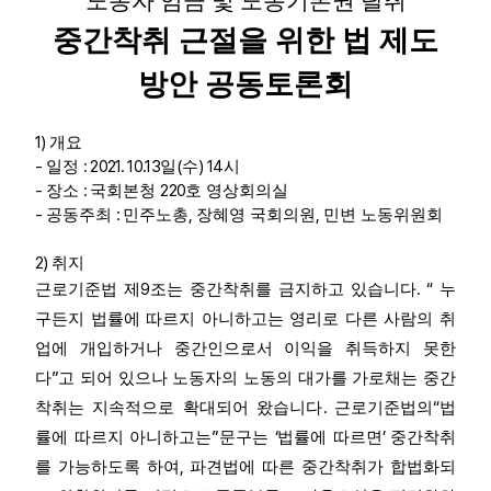
노동자 임금 및 노동기본권 탈취
부설기관
중간착취 근절을 위한 법 제도
방안 공동토론회
업무
1)
개요
-
: 2021. 10.13
(
) 14
일정
일
수
시
-
:
220
장소
국회본청
호 영상회의실
-
:
,
,
공동주최
민주노총
장혜영 국회의원
민변 노동위원회
2)
취지
9
. “
근로기준법 제
조는 중간착취를 금지하고 있습니다
누
구든지 법률에 따르지 아니하고는 영리로 다른 사람의 취
업에 개입하거나 중간인으로서 이익을 취득하지 못한
”
다
고 되어 있으나 노동자의 노동의 대가를 가로채는 중간
.
“
착취는 지속적으로 확대되어 왔습니다
근로기준법의
법
”
‘
’
률에 따르지 아니하고는
문구는
법률에 따르면
중간착취
,
를 가능하도록 하여
파견법에 따른 중간착취가 합법화되