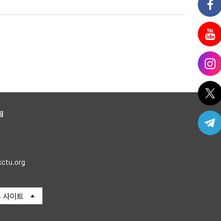
침
kctu.org
 사이트