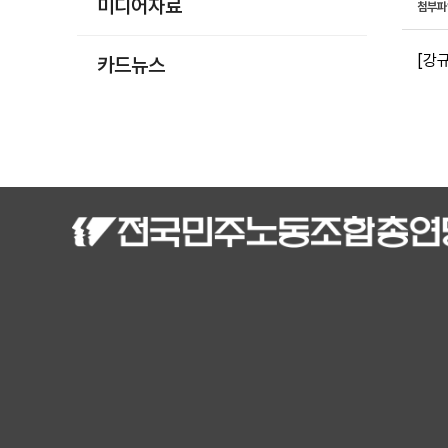
미디어자료
첨부
[강규
카드뉴스