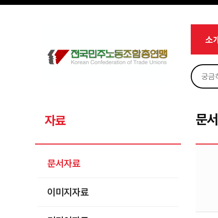
메뉴 건너뛰기
로그인
회원가입
Sketchbook5, 스케치북5
마이페이지
소개
소
<
소식
노동상담
Sketchbook5, 스케치북5
자료
문서자료
문
자료
이미지자료
미디어자료
문서자료
카드뉴스
이미지자료
부설기관
업무