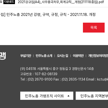
파일
다운로드
2021강규집(A4)_사무총국처우,회계규칙__개정(211118중집).pdf
집] 민주노총 2021년 강령, 규약, 규정, 규칙 - 2021.11.18. 개정
목록
부설기관
민주노총 소개
오시는 길
이용약관
개인정보처리방
(우) 04518 서울특별시 중구 정동길 3 경향신문사 14층
고유번호 : 107-82-08139
Tel : (02) 2670-9100 Fax : (02) 2635-1134 Email : kctu@
민주노총 가맹조직 사이트
민주노총 지역본부