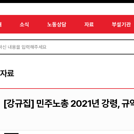
개
소식
노동상담
자료
부설기관
서자료
[강규집] 민주노총 2021년 강령, 규약, 규