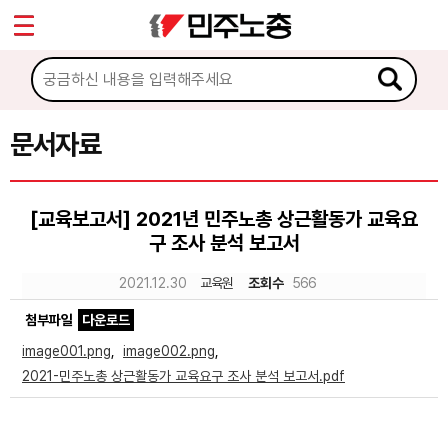
*
Sketchbook5, 스케치북5
마이페이지
소개
<
소식
문서자료
Sketchbook5, 스케치북5
노동상담
[교육보고서] 2021년 민주노총 상근활동가 교육요
구 조사 분석 보고서
자료
2021.12.30
교육원
조회수
566
문서자료
첨부파일
다운로드
이미지자료
image001.png
,
image002.png
,
2021-민주노총 상근활동가 교육요구 조사 분석 보고서.pdf
미디어자료
카드뉴스