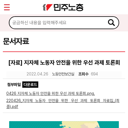
*
Sketchbook5, 스케치북5
마이페이지
소개
<
소식
문서자료
Sketchbook5, 스케치북5
노동상담
[자료] 지자체 노동자 안전을 위한 우선 과제 토론회
자료
2022.04.26
노동안전보건실
조회수
694
첨부파일
다운로드
문서자료
0426 지자체 노동자 안전을 위한 우선 과제 토론회.png
,
이미지자료
220426_지자체 노동자 안전을 위한 우선 과제 토론회 자료집_(최
종).pdf
미디어자료
카드뉴스