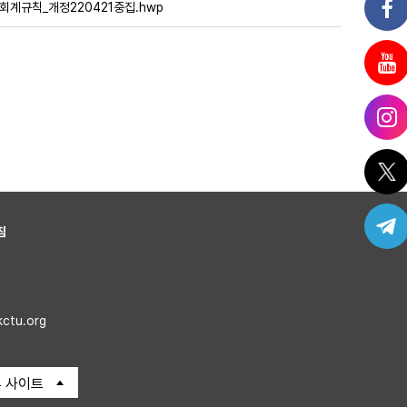
_회계규칙_개정220421중집.hwp
침
kctu.org
 사이트