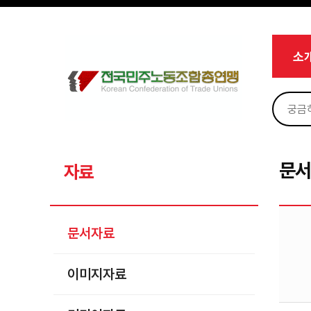
메뉴 건너뛰기
로그인
회원가입
Sketchbook5, 스케치북5
마이페이지
소개
소
<
소식
노동상담
Sketchbook5, 스케치북5
자료
문서자료
문
자료
이미지자료
미디어자료
문서자료
카드뉴스
이미지자료
부설기관
업무