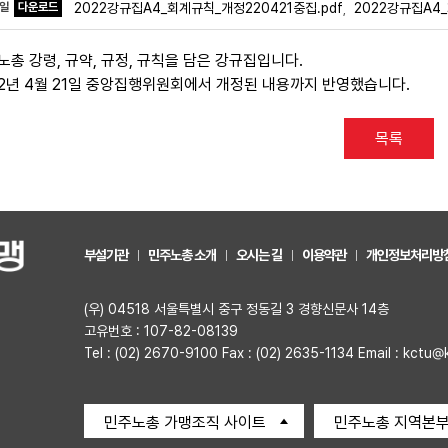
파일
다운로드
2022강규집A4_회계규칙_개정220421중집.pdf
2022강규집A4
,
노총 강령, 규약, 규정, 규칙을 담은 강규집입니다.
22년 4월 21일 중앙집행위원회에서 개정된 내용까지 반영했습니다.
목록
부설기관
민주노총 소개
오시는 길
이용약관
개인정보처리방
(우) 04518 서울특별시 중구 정동길 3 경향신문사 14층
고유번호 : 107-82-08139
Tel : (02) 2670-9100 Fax : (02) 2635-1134 Email : kctu@
민주노총 가맹조직 사이트
민주노총 지역본부