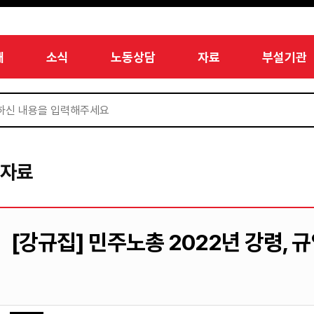
개
소식
노동상담
자료
부설기관
서자료
[강규집] 민주노총 2022년 강령, 규약,