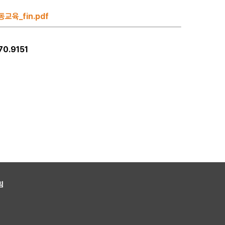
육_fin.pdf
70.9151
침