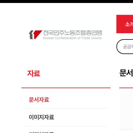
메뉴 건너뛰기
로그인
회원가입
Sketchbook5, 스케치북5
마이페이지
소개
소
<
소식
노동상담
Sketchbook5, 스케치북5
자료
문서자료
문
자료
이미지자료
미디어자료
문서자료
카드뉴스
이미지자료
부설기관
업무