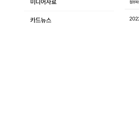
미디어자료
첨부
20
카드뉴스