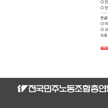
○ 
○ 
한글
○ 
○ 
으로
TAG 