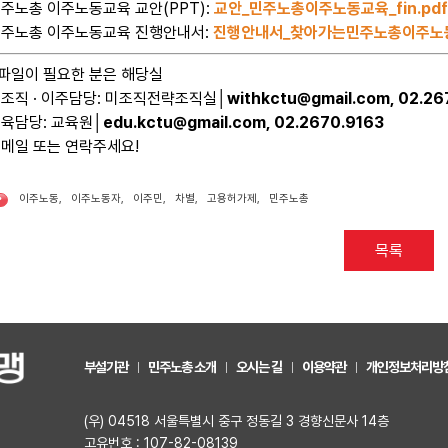
민주노총 이주노동교육 교안(PPT):
교안_민주노총이주노동교육_fin.pdf
민주노총 이주노동교육 진행안내서:
진행안내서_찾아가는민주노총이주노동교
파일이 필요한 분은 해당실
미조직 · 이주담당: 미조직전략조직실│
withkctu@gmail.com, 02.26
교육담당: 교육원│
edu.kctu@gmail.com, 02.2670.9163
 메일 또는 연락주세요!
이주노동
,
이주노동자
,
이주민
,
차별
,
고용허가제
,
민주노총
•
목록
부설기관
민주노총 소개
오시는 길
이용약관
개인정보처리방
(우) 04518 서울특별시 중구 정동길 3 경향신문사 14층
고유번호 : 107-82-08139