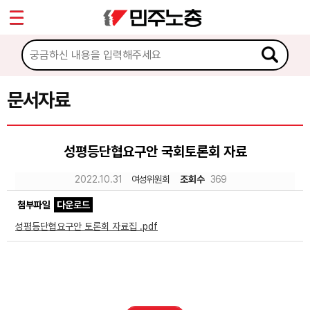
*
Sketchbook5, 스케치북5
마이페이지
소개
<
소식
문서자료
Sketchbook5, 스케치북5
노동상담
성평등단협요구안 국회토론회 자료
자료
2022.10.31
여성위원회
조회수
369
첨부파일
다운로드
문서자료
성평등단협요구안 토론회 자료집 .pdf
이미지자료
미디어자료
카드뉴스