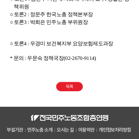
책위원
○
토론
2 :
정문주 한국노총 정책본부장
○
토론
3 :
박희은 민주노총 부위원장
○
토론
4 :
우경미 보건복지부 요양보험제도과장
* 문의 : 우문숙 정책국장(02-2670-9114)
목록
부설기관
민주노총 소개
오시는 길
이용약관
개인정보처리방침