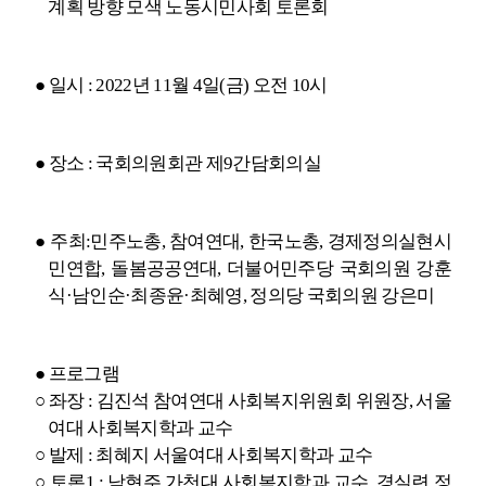
계획 방향 모색 노동시민사회 토론회
●
일시
: 2022
년
11
월
4
일
(
금
)
오전
10
시
●
장소
:
국회의원회관 제
9
간담회의실
●
주최
:
민주노총
,
참여연대
,
한국노총
,
경제정의실현시
민연합
,
돌봄공공연대
,
더불어민주당 국회의원 강훈
식
·
남인순
·
최종윤
·
최혜영
,
정의당 국회의원 강은미
●
프로그램
○
좌장
:
김진석 참여연대 사회복지위원회 위원장
,
서울
여대 사회복지학과 교수
○
발제
:
최혜지 서울여대 사회복지학과 교수
○
토론
1 :
남현주 가천대 사회복지학과 교수
,
경실련 정