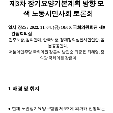
제
3
차 장기요양기본계획 방향 모
부설기관
색 노동시민사회 토론회
업무
일시 장소
: 2022. 11. 04. (
금
) 10:00,
국회의원회관 제
9
간담회의실
민주노총
,
참여연대
,
한국노총
,
경제정의실현시민연합
,
돌
봄공공연대
,
더불어민주당 국회의원 강훈식
·
남인순
·
최종윤
·
최혜영
,
정
의당 국회의원 강은미
1.
배경 및 취지
●
현재 노인장기요양보험법 제
6
조에 의거해 진행되는