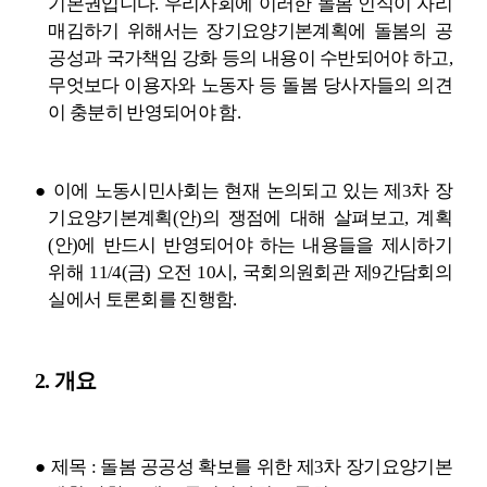
기본권입니다
.
우리사회에 이러한 돌봄 인식이 자리
매김하기 위해서는 장기요양기본계획에 돌봄의 공
공성과 국가책임 강화 등의 내용이 수반되어야 하고
,
무엇보다 이용자와 노동자 등 돌봄 당사자들의 의견
이 충분히 반영되어야 함
.
●
이에 노동시민사회는 현재 논의되고 있는 제
3
차 장
기요양기본계획
(
안
)
의 쟁점에 대해 살펴보고
,
계획
(
안
)
에 반드시 반영되어야 하는 내용들을 제시하기
위해
11/4(
금
)
오전
10
시
,
국회의원회관 제
9
간담회의
실에서 토론회를 진행함
.
2.
개요
●
제목
:
돌봄 공공성 확보를 위한 제
3
차 장기요양기본