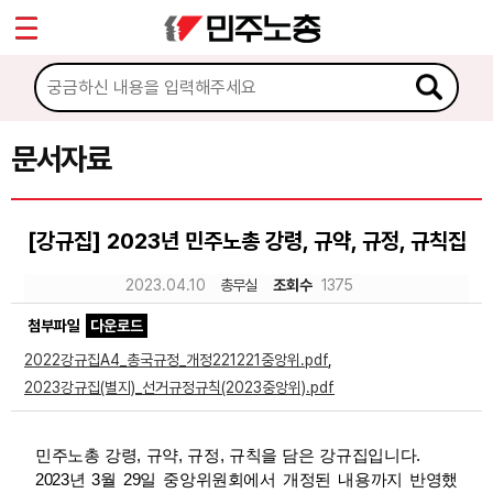
*
Sketchbook5, 스케치북5
마이페이지
소개
<
소식
문서자료
Sketchbook5, 스케치북5
노동상담
[강규집] 2023년 민주노총 강령, 규약, 규정, 규칙집
자료
2023.04.10
총무실
조회수
1375
첨부파일
다운로드
문서자료
2022강규집A4_총국규정_개정221221중앙위.pdf
,
이미지자료
2023강규집(별지)_선거규정규칙(2023중앙위).pdf
미디어자료
민주노총 강령, 규약, 규정, 규칙을 담은 강규집입니다.
카드뉴스
2023년 3월 29일 중앙위원회에서 개정된 내용까지 반영했