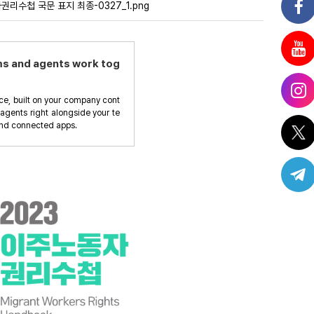
리수첩 국문 표지 최종-0327_1.png
ms and agents work tog
ce, built on your company cont
 agents right alongside your te
and connected apps.