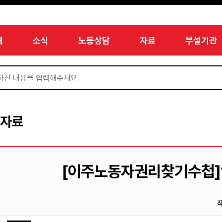
개
소식
노동상담
자료
부설기관
서자료
[이주노동자권리찾기수첩]1