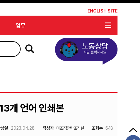
*
ENGLISH SITE
업무
노동상담
지금 클릭하세요
3개 언어 인쇄본
작성일
2023.04.28
작성자
미조직전략조직실
조회수
648