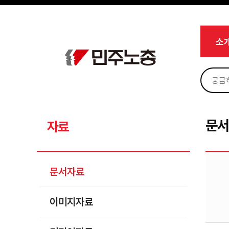
메뉴 건너뛰기
로그인
회원가입
Sketchbook5, 스케치북5
마이페이지
소개
소
<
소식
노동상담
Sketchbook5, 스케치북5
자료
문서자료
문
자료
이미지자료
미디어자료
문서자료
카드뉴스
이미지자료
부설기관
업무