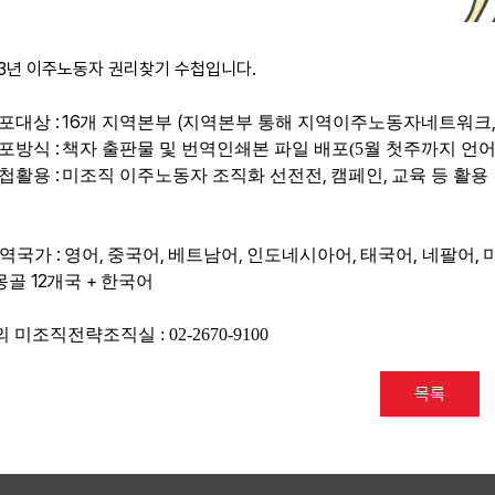
23년 이주노동자 권리찾기 수첩입니다.
: 16
(
포대상
개 지역본부
지역본부 통해 지역이주노동자네트워크
:
포방식
책자 출판물 및 번역인쇄본 파일 배포(5월 첫주까지 언어별 
:
,
,
첩활용
미조직 이주노동자 조직화 선전전
캠페인
교육 등 활용
:
,
,
,
,
,
,
역국가
영어
중국어
베트남어
인도네시아어
태국어
네팔어
12
+
몽골
개국
한국어
 미조직전략조직실 : 02-2670-9100
목록