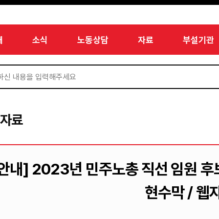
개
소식
노동상담
자료
부설기관
서자료
[안내] 2023년 민주노총 직선 임원 
현수막 / 웹