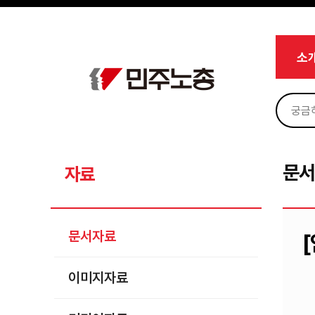
메뉴 건너뛰기
로그인
회원가입
Sketchbook5, 스케치북5
마이페이지
소개
소
<
소식
노동상담
Sketchbook5, 스케치북5
자료
문서자료
문
자료
이미지자료
미디어자료
문서자료
카드뉴스
이미지자료
부설기관
업무