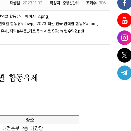
작성일
2023.11.02
작성자
중앙선관위
조회수
306
권역별 합동유세_페이지_2.png
,
 권역별 합동유세.hwp
2023 직선 전국 권역별 합동유세.pdf
,
,
유세_지역본부용_가로 5m 세로 90cm 현수막2.pdf
,